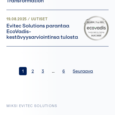
Transformation
19.08.2025
/
UUTISET
Evitec Solutions parantaa
EcoVadis-
kestävyysarviointinsa tulosta
1
2
3
…
6
Seuraava
MIKSI EVITEC SOLUTIONS