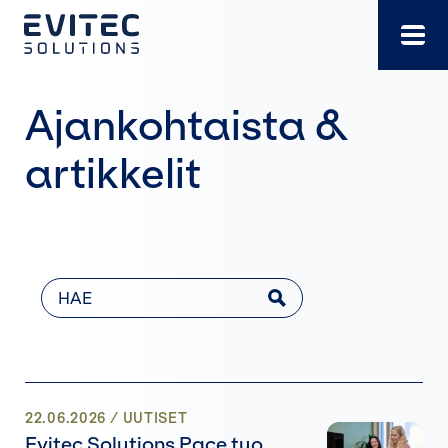
Siirry
suoraan
sisältöön
Ajankohtaista &
artikkelit
22.06.2026
/
UUTISET
Evitec Solutions Pace tuo