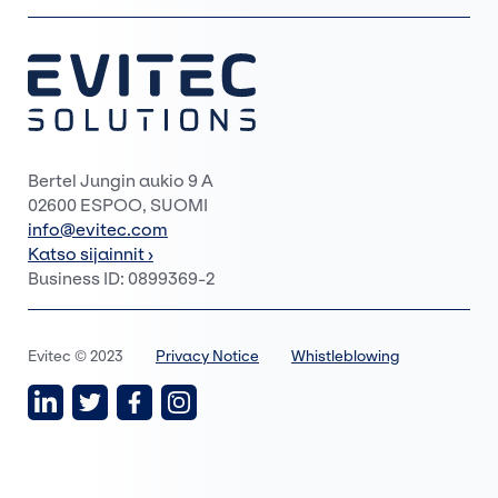
Bertel Jungin aukio 9 A
02600 ESPOO, SUOMI
info@evitec.com
Katso sijainnit ›
Business ID: 0899369-2
Evitec © 2023
Privacy Notice
Whistleblowing