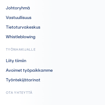
Johtoryhmä
Vastuullisuus
Tietoturvakeskus
Whistleblowing
TYÖNHAKIJALLE
Liity tiimiin
Avoimet työpaikkamme
Työntekijätarinat
OTA YHTEYTTÄ