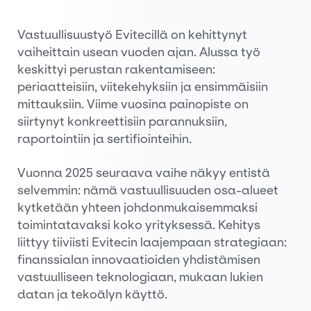
Vastuullisuustyö Evitecillä on kehittynyt
vaiheittain usean vuoden ajan. Alussa työ
keskittyi perustan rakentamiseen:
periaatteisiin, viitekehyksiin ja ensimmäisiin
mittauksiin. Viime vuosina painopiste on
siirtynyt konkreettisiin parannuksiin,
raportointiin ja sertifiointeihin.
Vuonna 2025 seuraava vaihe näkyy entistä
selvemmin: nämä vastuullisuuden osa-alueet
kytketään yhteen johdonmukaisemmaksi
toimintatavaksi koko yrityksessä. Kehitys
liittyy tiiviisti Evitecin laajempaan strategiaan:
finanssialan innovaatioiden yhdistämisen
vastuulliseen teknologiaan, mukaan lukien
datan ja tekoälyn käyttö.