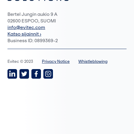
Bertel Jungin aukio 9 A
02600 ESPOO, SUOMI
info@evitec.com
Katso sijainnit ›
Business ID: 0899369-2
Evitec © 2023
Privacy Notice
Whistleblowing