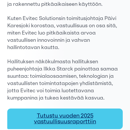
ja rakennettu pitkäaikaiseen käyttöön.
Kuten Evitec Solutionsin toimitusjohtaja Päivi
Karesjoki korostaa, vastuullisuus on osa sitä,
miten Evitec luo pitkäaikaista arvoa
vastuullisen innovoinnin ja vahvan
hallintotavan kautta.
Hallituksen näkökulmasta hallituksen
puheenjohtaja Ilkka Starck painottaa samaa
suuntaa: toimialaosaamisen, teknologian ja
vastuullisten toimintatapojen yhdistämistä,
jotta Evitec voi toimia luotettavana
kumppanina ja tukea kestävää kasvua.
Tutustu vuoden 2025
vastuullisuusraporttiin