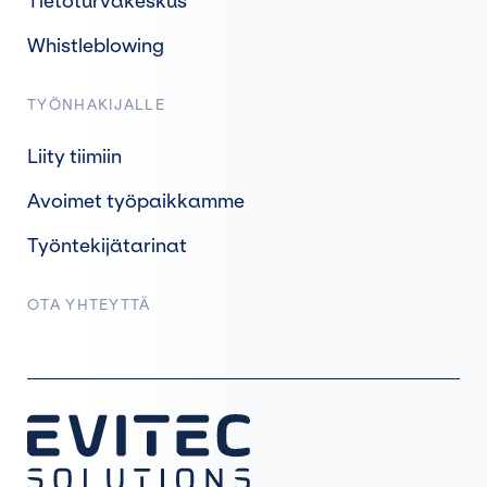
Tietoturvakeskus
Whistleblowing
TYÖNHAKIJALLE
Liity tiimiin
Avoimet työpaikkamme
Työntekijätarinat
OTA YHTEYTTÄ