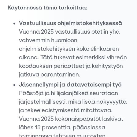
Käytännössä tämä tarkoittaa:
Vastuullisuus ohjelmistokehityksessä
Vuonna 2025 vastuullisuus otetiin yhä
vahvemmin huomioon
ohjelmistokehityksen koko elinkaaren
aikana. Tätä tukevat esimerkiksi vihreän
koodauksen periaatteet ja kehitystyön
jatkuva parantaminen.
Jäsennellympi ja datavetoisempi työ
Päästöjä ja hiilijalanjälkeä seurataan
järjestelmällisesti, mikä lisää näkyvyyttä
ja tekee edistymisestä mitattavaa.
Vuonna 2025 kokonaispäästöt laskivat
lähes 15 prosenttia, pääasiassa
toiminnassa tehtyjen muutosten