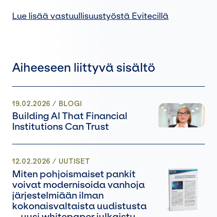
Lue lisää vastuullisuustyöstä Evitecillä
Aiheeseen liittyvä sisältö
19.02.2026
/
BLOGI
Building AI That Financial
Institutions Can Trust
12.02.2026
/
UUTISET
Miten pohjoismaiset pankit
voivat modernisoida vanhoja
järjestelmiään ilman
kokonaisvaltaista uudistusta
– uusi whitepaper julkaistu