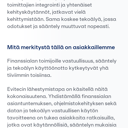
toimittajien integrointi ja yhtenäiset
kehityskäytännöt, jatkavat vielä
kehittymistään. Sama koskee tekoälyä, jossa
odotukset ja sääntely muuttuvat nopeasti.
Mitä merkitystä tällä on asiakkaillemme
Finanssialan toimijoille vastuullisuus, sääntely
ja tekoälyn käyttöönotto kytkeytyvät yhä
tiiviimmin toisiinsa.
Evitecin lähestymistapa on käsitellä näitä
kokonaisuutena. Yhdistämällä finanssialan
asiantuntemuksen, ohjelmistokehityksen sekä
datan ja tekoälyn vastuullisen käytön
tavoitteena on tukea asiakkaita ratkaisuilla,
jotka ovat käytännöllisiä, sääntelyn mukaisia