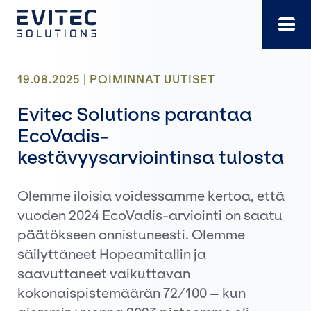
Siirry
suoraan
sisältöön
19.08.2025 |
POIMINNAT
UUTISET
Evitec Solutions parantaa
EcoVadis-
kestävyysarviointinsa tulosta
Olemme iloisia voidessamme kertoa, että
vuoden 2024 EcoVadis-arviointi on saatu
päätökseen onnistuneesti. Olemme
säilyttäneet Hopeamitallin ja
saavuttaneet vaikuttavan
kokonaispistemäärän 72/100 – kun