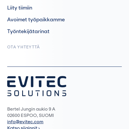
Liity tiimiin
Avoimet työpaikkamme
Työntekijätarinat
OTA YHTEYTTÄ
Bertel Jungin aukio 9 A
02600 ESPOO, SUOMI
info@evitec.com
Katso sijainnit ›