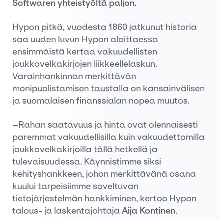
Softwaren yhteistyöltä paljon.
Hypon pitkä, vuodesta 1860 jatkunut historia
saa uuden luvun Hypon aloittaessa
ensimmäistä kertaa vakuudellisten
joukkovelkakirjojen liikkeellelaskun.
Varainhankinnan merkittävän
monipuolistamisen taustalla on kansainvälisen
ja suomalaisen finanssialan nopea muutos.
–Rahan saatavuus ja hinta ovat olennaisesti
paremmat vakuudellisilla kuin vakuudettomilla
joukkovelkakirjoilla tällä hetkellä ja
tulevaisuudessa. Käynnistimme siksi
kehityshankkeen, johon merkittävänä osana
kuului tarpeisiimme soveltuvan
tietojärjestelmän hankkiminen, kertoo Hypon
talous- ja laskentajohtaja
Aija Kontinen
.