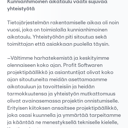
Kunnianhimoinen aikataulu vaatii sujuvaa
yhteistyötä
Tietojärjestelmän rakentamiselle aikaa oli noin
vuosi, joka on toimialalla kunnianhimoinen
aikataulu. Yhteistyöhön piti sitoutua sekä
toimittajan että asiakkaan puolella täysin.
–Vältimme harhatekemistä ja keskityimme
olennaiseen koko ajan. Profit Softwaren
projektipäällikkö ja asiantuntijat olivat koko
ajan sitoutuneita meidän asettamaamme
aikatauluun ja tavoitteisiin ja heidän
tarmokkuutensa ja yhteistyön mutkattomuus
olivat avainasemassa projektin onnistumiselle.
Erityisen kiitoksen ansaitsee projektipäällikkö,
joka osasi kuunnella ja ymmärtää tarpeitamme
ja kääntää ne menestyksellä tekniselle kielelle,