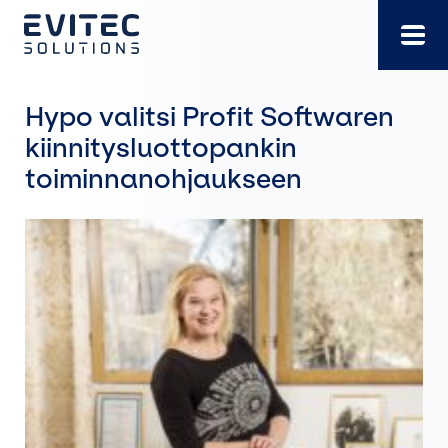
Siirry
suoraan
sisältöön
Hypo valitsi Profit Softwaren
kiinnitysluottopankin
toiminnanohjaukseen