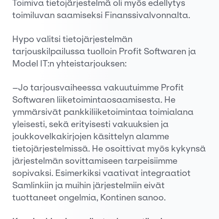
Toimiva tietojärjestelmä oli myös edellytys
toimiluvan saamiseksi Finanssivalvonnalta.
Hypo valitsi tietojärjestelmän
tarjouskilpailussa tuolloin Profit Softwaren ja
Model IT:n yhteistarjouksen:
–Jo tarjousvaiheessa vakuutuimme Profit
Softwaren liiketoimintaosaamisesta. He
ymmärsivät pankkiliiketoimintaa toimialana
yleisesti, sekä erityisesti vakuuksien ja
joukkovelkakirjojen käsittelyn alamme
tietojärjestelmissä. He osoittivat myös kykynsä
järjestelmän sovittamiseen tarpeisiimme
sopivaksi. Esimerkiksi vaativat integraatiot
Samlinkiin ja muihin järjestelmiin eivät
tuottaneet ongelmia, Kontinen sanoo.