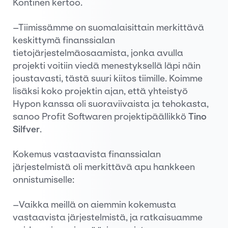
Kontinen kertoo.
–Tiimissämme on suomalaisittain merkittävä
keskittymä finanssialan
tietojärjestelmäosaamista, jonka avulla
projekti voitiin viedä menestyksellä läpi näin
joustavasti, tästä suuri kiitos tiimille. Koimme
lisäksi koko projektin ajan, että yhteistyö
Hypon kanssa oli suoraviivaista ja tehokasta,
sanoo Profit Softwaren projektipäällikkö
Tino
Silfver
.
Kokemus vastaavista finanssialan
järjestelmistä oli merkittävä apu hankkeen
onnistumiselle:
–Vaikka meillä on aiemmin kokemusta
vastaavista järjestelmistä, ja ratkaisuamme