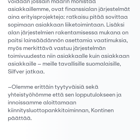
voidaan jossain määrin monistaa
asiakkaillemme, ovat finanssialan järjestelmät
aina erityisprojekteja: ratkaisu pitää sovittaa
sopimaan asiakkaan liiketoimintaan. Lisäksi
alan järjestelmien rakentamisessa mukana on
paitsi lainsäädännön asettamia vaatimuksia,
myös merkittävä vastuu järjestelmän
toimivuudesta niin asiakkaalle kuin asiakkaan
asiakkaille – meille tavallisille suomalaisille,
Silfver jatkaa.
–Olemme erittäin tyytyväisiä sekä
yhteistyöhömme että sen lopputulokseen ja
innoissamme aloittamaan
kiinnitysluottopankkitoiminnan, Kontinen
päättää.