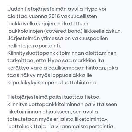
Uuden tietojärjestelmän avulla Hypo voi
aloittaa vuonna 2016 vakuudellisten
joukkovelkakirjojen, eli katettujen
joukkolainojen (covered bond) liikkeellelaskun.
Järjestelmän ytimessä on vakuuspoolien
hallinta ja raportointi.
Kiinnitysluottopankkitoiminnan aloittaminen
tarkoittaa, että Hypo saa markkinoilta
kerättyä varoja edullisempaan hintaan, joka
taas näkyy myös loppuasiakkaille
kilpailukykyisempänä luottohintana.
Tietojärjestelmä paitsi tuottaa tietoa
kiinnitysluottopankkitoiminnan päivittäiseen
liiketoiminnan ohjaukseen, sen avulla
toteutetaan myös erilaista liiketoiminta-,
luottoluokittaja- ja viranomaisraportointia.