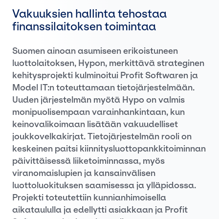
Vakuuksien hallinta tehostaa
finanssilaitoksen toimintaa
Suomen ainoan asumiseen erikoistuneen
luottolaitoksen, Hypon, merkittävä strateginen
kehitysprojekti kulminoitui Profit Softwaren ja
Model IT:n toteuttamaan tietojärjestelmään.
Uuden järjestelmän myötä Hypo on valmis
monipuolisempaan varainhankintaan, kun
keinovalikoimaan lisätään vakuudelliset
joukkovelkakirjat. Tietojärjestelmän rooli on
keskeinen paitsi kiinnitysluottopankkitoiminnan
päivittäisessä liiketoiminnassa, myös
viranomaislupien ja kansainvälisen
luottoluokituksen saamisessa ja ylläpidossa.
Projekti toteutettiin kunnianhimoisella
aikataululla ja edellytti asiakkaan ja Profit