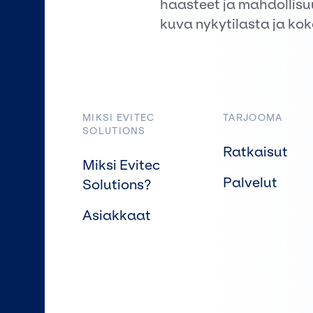
haasteet ja mahdollisu
kuva nykytilasta ja kok
MIKSI EVITEC
TARJOOMA
SOLUTIONS
Ratkaisut
Miksi Evitec
Palvelut
Solutions?
Asiakkaat