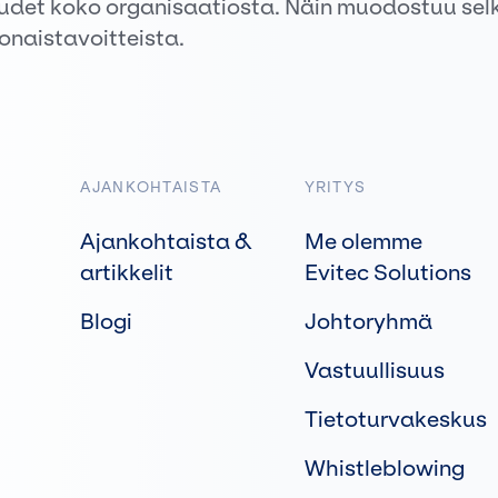
udet koko organisaatiosta. Näin muodostuu sel
onaistavoitteista.
AJANKOHTAISTA
YRITYS
Ajankohtaista &
Me olemme
artikkelit
Evitec Solutions
Blogi
Johtoryhmä
Vastuullisuus
Tietoturvakeskus
Whistleblowing