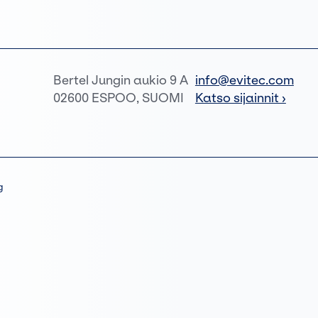
Bertel Jungin aukio 9 A
info@evitec.com
02600 ESPOO, SUOMI
Katso sijainnit ›
g