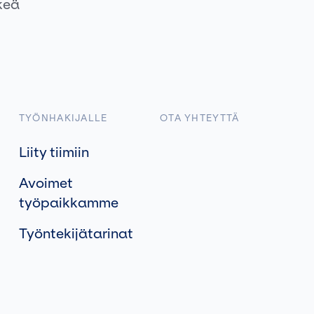
keä
TYÖNHAKIJALLE
OTA YHTEYTTÄ
Liity tiimiin
Avoimet
työpaikkamme
Työntekijätarinat