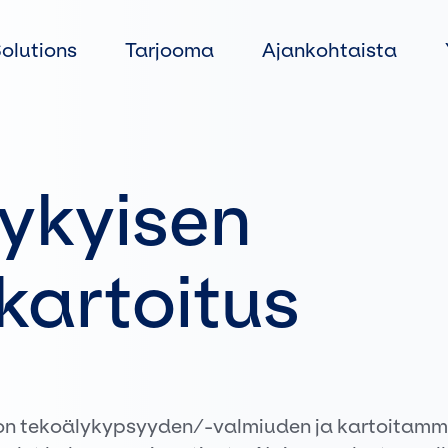
Siirry
suoraan
Solutions
Tarjooma
Ajankohtaista
sisältöön
Nykyisen
 kartoitus
on tekoälykypsyyden/-valmiuden ja kartoitam