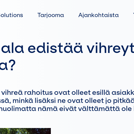
Siirry
suoraan
Solutions
Tarjooma
Ajankohtaista
sisältöön
ala edistää vihreyt
ta?
a vihreä rahoitus ovat olleet esillä asi
sä, minkä lisäksi ne ovat olleet jo pitkää
olimatta nämä eivät välttämättä ole ka