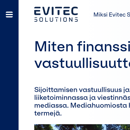
Miksi Evitec 
Miten finanssi
vastuullisuut
Sijoittamisen vastuullisuus j
liiketoiminnassa ja viestinnäs
mediassa. Mediahuomiosta hu
termejä.