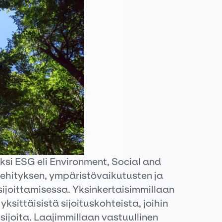
iksi ESG eli Environment, Social and
ehityksen, ympäristövaikutusten ja
ijoittamisessa. Yksinkertaisimmillaan
 yksittäisistä sijoituskohteista, joihin
sijoita. Laajimmillaan vastuullinen