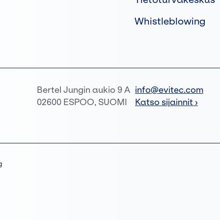
Whistleblowing
Bertel Jungin aukio 9 A
info@evitec.com
02600 ESPOO, SUOMI
Katso sijainnit ›
g