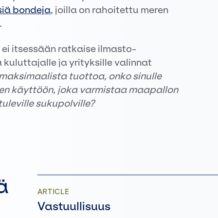
isiä bondeja
, joilla on rahoitettu meren
.
 ei itsessään ratkaise ilmasto-
uluttajalle ja yrityksille valinnat
maksimaalista tuottoa, onko sinulle
een käyttöön, joka varmistaa maapallon
uleville sukupolville?
ä
ARTICLE
Vastuullisuus