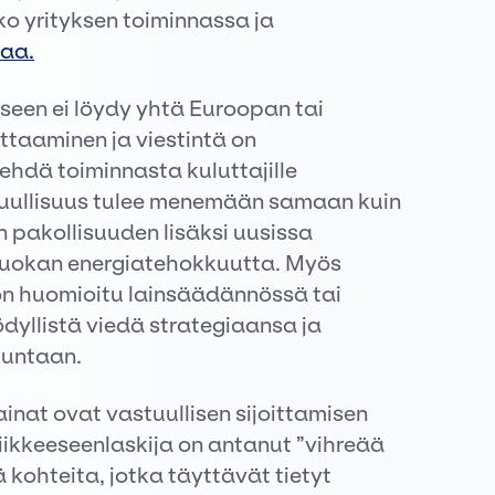
o yrityksen toiminnassa ja
iaa.
iseen ei löydy yhtä Euroopan tai
taaminen ja viestintä on
ehdä toiminnasta kuluttajille
tuullisuus tulee menemään samaan kuin
n pakollisuuden lisäksi uusissa
luokan energiatehokkuutta. Myös
 on huomioitu lainsäädännössä tai
ödyllistä viedä strategiaansa ja
uuntaan.
ainat ovat vastuullisen sijoittamisen
iikkeeseenlaskija on antanut ”vihreää
ä kohteita, jotka täyttävät tietyt