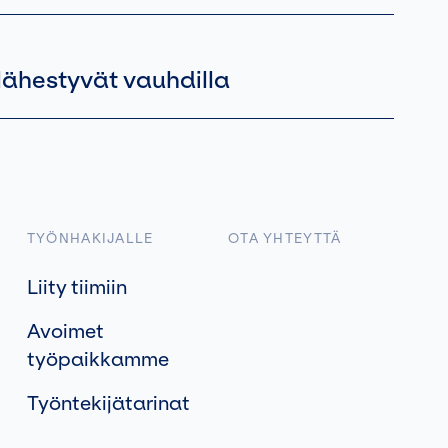
 lähestyvät vauhdilla
TYÖNHAKIJALLE
OTA YHTEYTTÄ
Liity tiimiin
Avoimet
työpaikkamme
Työntekijätarinat