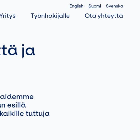
English
Suomi
Svenska
Yritys
Työnhakijalle
Ota yhteyttä
tä ja
akkaidemme
n esillä
ikille tuttuja