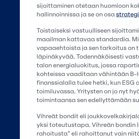
sijoittaminen otetaan huomioon kok
hallinnoinnissa ja se on osa
strateg
Toistaiseksi vastuulliseen sijoittam
maailman kattavaa standardia. Mit
vapaaehtoista ja sen tarkoitus on t
läpinäkyvää. Todennäköisesti vas
talon energialuokitus, jossa raporti
kohteissa vaaditaan vähintään B-
finanssialalla tulee hetki, kun ESG
toimiluvassa. Yritysten on jo nyt hy
toimintaansa sen edellyttämään s
Vihreät bondit eli joukkovelkakirjal
yksi toteutustapa. Vihreän bondin l
rahoitusta” eli rahoittanut vain niit