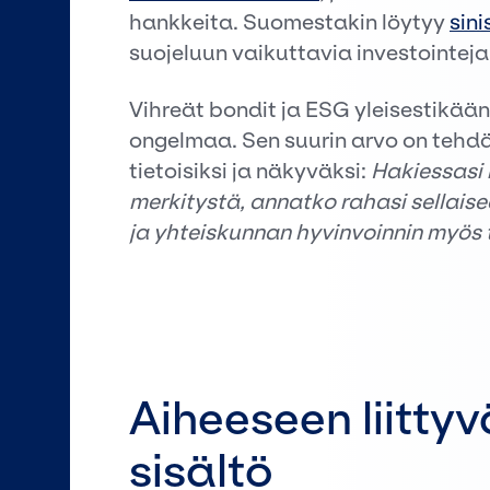
hankkeita. Suomestakin löytyy
sin
suojeluun vaikuttavia investointeja
Vihreät bondit ja ESG yleisestikään
ongelmaa. Sen suurin arvo on tehdä k
tietoisiksi ja näkyväksi:
Hakiessasi 
merkitystä, annatko rahasi sellais
ja yhteiskunnan hyvinvoinnin myös t
Aiheeseen liittyv
sisältö