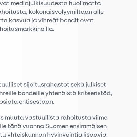
 ovat mediajulkisuudesta huolimatta
ahoitusta, kokonaisvolyymiltään alle
rta kasvua ja vihreät bondit ovat
ahoitusmarkkinoilla.
tuulliset sijoitusrahastot sekä julkiset
hreille bondeille yhtenäistä kriteeristöä,
osiota entisestään.
 muuta vastuullista rahoitusta viime
eelle tänä vuonna Suomen ensimmäisen
ettu yhteiskunnan hyvinvointia lisääviä