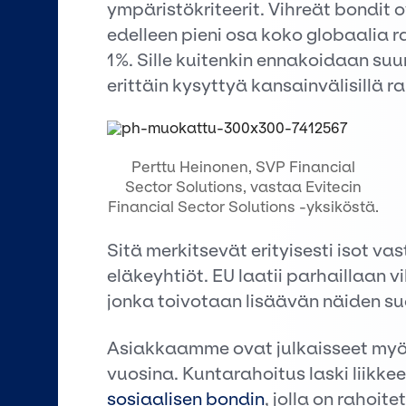
ympäristökriteerit. Vihreät bondit
edelleen pieni osa koko globaalia r
1%. Sille kuitenkin ennakoidaan suu
erittäin kysyttyä kansainvälisillä r
Perttu Heinonen, SVP Financial
Sector Solutions, vastaa Evitecin
Financial Sector Solutions -yksiköstä.
Sitä merkitsevät erityisesti isot vas
eläkeyhtiöt. EU laatii parhaillaan vi
jonka toivotaan lisäävän näiden su
Asiakkaamme ovat julkaisseet myös
vuosina. Kuntarahoitus laski liikk
sosiaalisen bondin
, jolla on rahoit