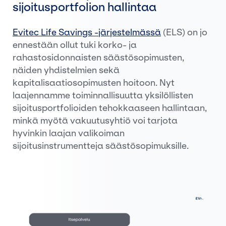
sijoitusportfolion hallintaa
Evitec Life Savings -järjestelmässä
(ELS) on jo
ennestään ollut tuki korko- ja
rahastosidonnaisten säästösopimusten,
näiden yhdistelmien sekä
kapitalisaatiosopimusten hoitoon. Nyt
laajennamme toiminnallisuutta yksilöllisten
sijoitusportfolioiden tehokkaaseen hallintaan,
minkä myötä vakuutusyhtiö voi tarjota
hyvinkin laajan valikoiman
sijoitusinstrumentteja säästösopimuksille.