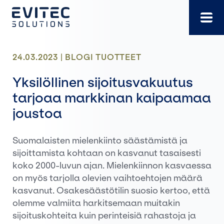
Siirry
suoraan
sisältöön
24.03.2023 |
BLOGI
TUOTTEET
Yksilöllinen sijoitusvakuutus
tarjoaa markkinan kaipaamaa
joustoa
Suomalaisten mielenkiinto säästämistä ja
sijoittamista kohtaan on kasvanut tasaisesti
koko 2000-luvun ajan. Mielenkiinnon kasvaessa
on myös tarjolla olevien vaihtoehtojen määrä
kasvanut. Osakesäästötilin suosio kertoo, että
olemme valmiita harkitsemaan muitakin
sijoituskohteita kuin perinteisiä rahastoja ja