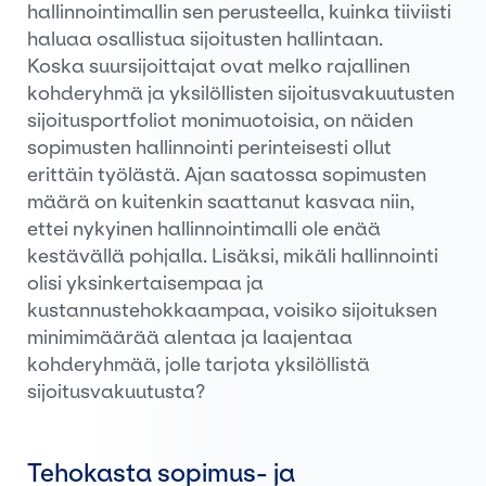
hallinnointimallin sen perusteella, kuinka tiiviisti
haluaa osallistua sijoitusten hallintaan.
Koska suursijoittajat ovat melko rajallinen
kohderyhmä ja yksilöllisten sijoitusvakuutusten
sijoitusportfoliot monimuotoisia, on näiden
sopimusten hallinnointi perinteisesti ollut
erittäin työlästä. Ajan saatossa sopimusten
määrä on kuitenkin saattanut kasvaa niin,
ettei nykyinen hallinnointimalli ole enää
kestävällä pohjalla. Lisäksi, mikäli hallinnointi
olisi yksinkertaisempaa ja
kustannustehokkaampaa, voisiko sijoituksen
minimimäärää alentaa ja laajentaa
kohderyhmää, jolle tarjota yksilöllistä
sijoitusvakuutusta?
Tehokasta sopimus- ja