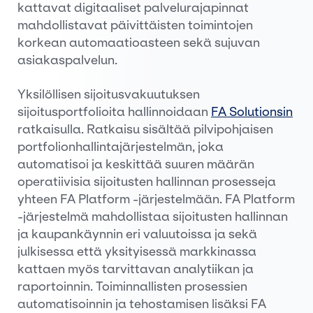
kattavat digitaaliset palvelurajapinnat
mahdollistavat päivittäisten toimintojen
korkean automaatioasteen sekä sujuvan
asiakaspalvelun.
Yksilöllisen sijoitusvakuutuksen
sijoitusportfolioita hallinnoidaan
FA Solutionsin
ratkaisulla. Ratkaisu sisältää pilvipohjaisen
portfolionhallintajärjestelmän, joka
automatisoi ja keskittää suuren määrän
operatiivisia sijoitusten hallinnan prosesseja
yhteen FA Platform -järjestelmään. FA Platform
-järjestelmä mahdollistaa sijoitusten hallinnan
ja kaupankäynnin eri valuutoissa ja sekä
julkisessa että yksityisessä markkinassa
kattaen myös tarvittavan analytiikan ja
raportoinnin. Toiminnallisten prosessien
automatisoinnin ja tehostamisen lisäksi FA