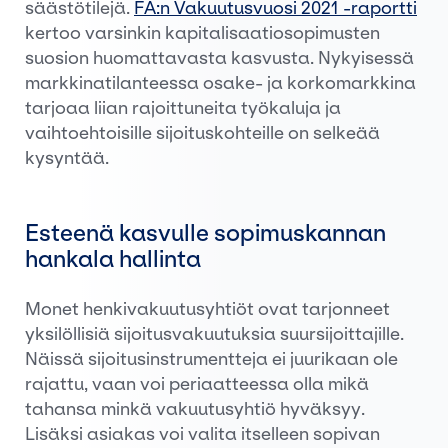
säästötilejä.
FA:n Vakuutusvuosi 2021 -raportti
kertoo varsinkin kapitalisaatiosopimusten
suosion huomattavasta kasvusta. Nykyisessä
markkinatilanteessa osake- ja korkomarkkina
tarjoaa liian rajoittuneita työkaluja ja
vaihtoehtoisille sijoituskohteille on selkeää
kysyntää.
Esteenä kasvulle sopimuskannan
hankala hallinta
Monet henkivakuutusyhtiöt ovat tarjonneet
yksilöllisiä sijoitusvakuutuksia suursijoittajille.
Näissä sijoitusinstrumentteja ei juurikaan ole
rajattu, vaan voi periaatteessa olla mikä
tahansa minkä vakuutusyhtiö hyväksyy.
Lisäksi asiakas voi valita itselleen sopivan