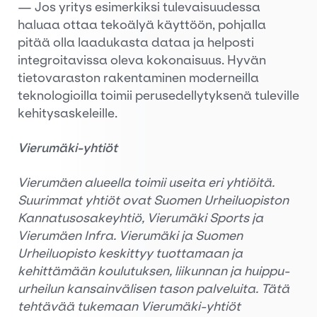
— Jos yritys esimerkiksi tulevaisuudessa
haluaa ottaa tekoälyä käyttöön, pohjalla
pitää olla laadukasta dataa ja helposti
integroitavissa oleva kokonaisuus. Hyvän
tietovaraston rakentaminen moderneilla
teknologioilla toimii perusedellytyksenä tuleville
kehitysaskeleille.
Vierumäki-yhtiöt
Vierumäen alueella toimii useita eri yhtiöitä.
Suurimmat yhtiöt ovat Suomen Urheiluopiston
Kannatusosakeyhtiö, Vierumäki Sports ja
Vierumäen Infra. Vierumäki ja Suomen
Urheiluopisto keskittyy tuottamaan ja
kehittämään koulutuksen, liikunnan ja huippu-
urheilun kansainvälisen tason palveluita. Tätä
tehtävää tukemaan Vierumäki-yhtiöt