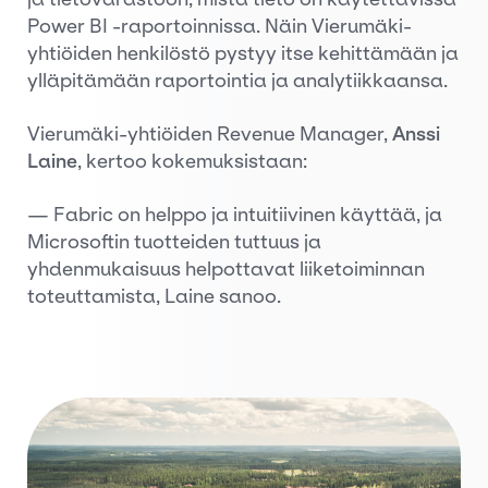
Power BI -raportoinnissa. Näin Vierumäki-
yhtiöiden henkilöstö pystyy itse kehittämään ja
ylläpitämään raportointia ja analytiikkaansa.
Vierumäki-yhtiöiden Revenue Manager,
Anssi
Laine
, kertoo kokemuksistaan:
— Fabric on helppo ja intuitiivinen käyttää, ja
Microsoftin tuotteiden tuttuus ja
yhdenmukaisuus helpottavat liiketoiminnan
toteuttamista, Laine sanoo.