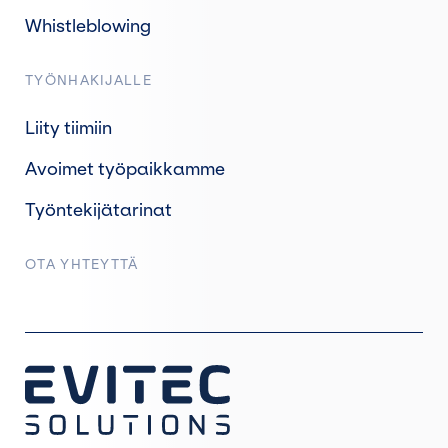
Whistleblowing
TYÖNHAKIJALLE
Liity tiimiin
Avoimet työpaikkamme
Työntekijätarinat
OTA YHTEYTTÄ