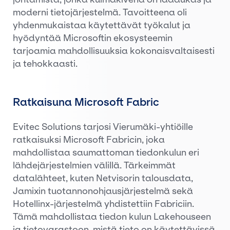
moderni tietojärjestelmä. Tavoitteena oli
yhdenmukaistaa käytettävät työkalut ja
hyödyntää Microsoftin ekosysteemin
tarjoamia mahdollisuuksia kokonaisvaltaisesti
ja tehokkaasti.
Ratkaisuna Microsoft Fabric
Evitec Solutions tarjosi Vierumäki-yhtiöille
ratkaisuksi Microsoft Fabricin, joka
mahdollistaa saumattoman tiedonkulun eri
lähdejärjestelmien välillä. Tärkeimmät
datalähteet, kuten Netvisorin talousdata,
Jamixin tuotannonohjausjärjestelmä sekä
Hotellinx-järjestelmä yhdistettiin Fabriciin.
Tämä mahdollistaa tiedon kulun Lakehouseen
ja tietovarastoon, mistä tieto on käytettävissä