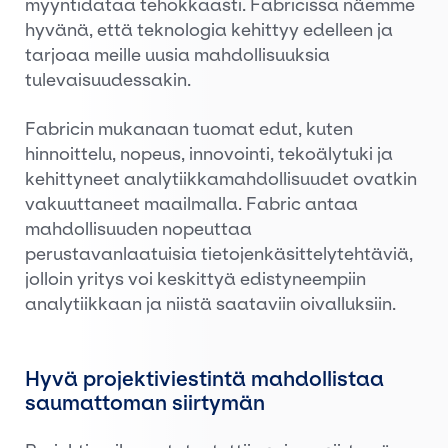
myyntidataa tehokkaasti. Fabricissa näemme
hyvänä, että teknologia kehittyy edelleen ja
tarjoaa meille uusia mahdollisuuksia
tulevaisuudessakin.
Fabricin mukanaan tuomat edut, kuten
hinnoittelu, nopeus, innovointi, tekoälytuki ja
kehittyneet analytiikkamahdollisuudet ovatkin
vakuuttaneet maailmalla. Fabric antaa
mahdollisuuden nopeuttaa
perustavanlaatuisia tietojenkäsittelytehtäviä,
jolloin yritys voi keskittyä edistyneempiin
analytiikkaan ja niistä saataviin oivalluksiin.
Hyvä projektiviestintä mahdollistaa
saumattoman siirtymän