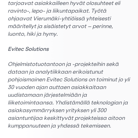
tarjoavat asiakkailleen hyvät olosuhteet eli
ravinto-, lepo- ja liikuntapaikat. Työtä
ohjaavat Vierumäki-yhtiöissä yhteisesti
määritellyt ja sisäistetyt arvot – perinne,
luonto, hiki ja hymy.
Evitec Solutions
Ohjelmistotuotantoon ja -projekteihin sekä
dataan ja analytiikkaan erikoistunut
pohjoismainen Evitec Solutions on toiminut jo yli
30 vuoden ajan auttaen asiakkaitaan
uudistamaan järjestelmiään ja
liiketoimintaansa. Yhdistämällä teknologian ja
asiakasymmärryksen yrityksen yli 300
asiantuntijaa keskittyvät projekteissa aitoon
kumppanuuteen ja yhdessä tekemiseen.