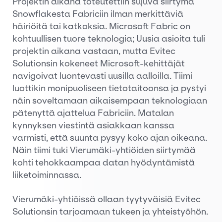
Projektin aikana toteutettiin sujuva siirtymä
Snowflakesta Fabriciin ilman merkittäviä
häiriöitä tai katkoksia. Microsoft Fabric on
kohtuullisen tuore teknologia; Uusia asioita tuli
projektin aikana vastaan, mutta Evitec
Solutionsin kokeneet Microsoft-kehittäjät
navigoivat luontevasti uusilla aalloilla. Tiimi
luottikin monipuoliseen tietotaitoonsa ja pystyi
näin soveltamaan aikaisempaan teknologiaan
pätenyttä ajattelua Fabriciin. Matalan
kynnyksen viestintä asiakkaan kanssa
varmisti, että suunta pysyy koko ajan oikeana.
Näin tiimi tuki Vierumäki-yhtiöiden siirtymää
kohti tehokkaampaa datan hyödyntämistä
liiketoiminnassa.
Vierumäki-yhtiöissä ollaan tyytyväisiä Evitec
Solutionsin tarjoamaan tukeen ja yhteistyöhön.