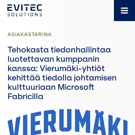
Siirry
suoraan
sisältöön
ASIAKASTARINA
Tehokasta tiedonhallintaa
luotettavan kumppanin
kanssa: Vierumäki-yhtiöt
kehittää tiedolla johtamisen
kulttuuriaan Microsoft
Fabricilla