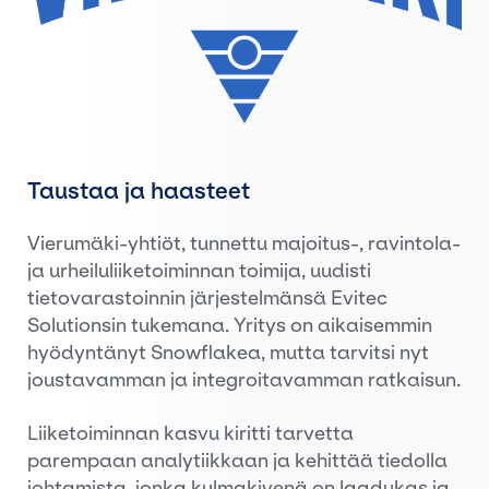
Taustaa ja haasteet
Vierumäki-yhtiöt, tunnettu majoitus-, ravintola-
ja urheiluliiketoiminnan toimija, uudisti
tietovarastoinnin järjestelmänsä Evitec
Solutionsin tukemana. Yritys on aikaisemmin
hyödyntänyt Snowflakea, mutta tarvitsi nyt
joustavamman ja integroitavamman ratkaisun.
Liiketoiminnan kasvu kiritti tarvetta
parempaan analytiikkaan ja kehittää tiedolla
johtamista, jonka kulmakivenä on laadukas ja