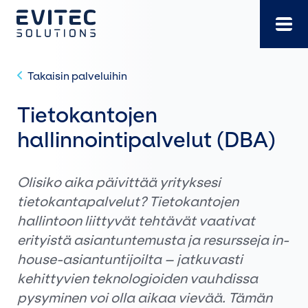
Siirry
suoraan
sisältöön
Takaisin palveluihin
Tietokantojen
hallinnointipalvelut (DBA)
Olisiko aika päivittää yrityksesi
tietokantapalvelut? Tietokantojen
hallintoon liittyvät tehtävät vaativat
erityistä asiantuntemusta ja resursseja in-
house-asiantuntijoilta – jatkuvasti
kehittyvien teknologioiden vauhdissa
pysyminen voi olla aikaa vievää. Tämän