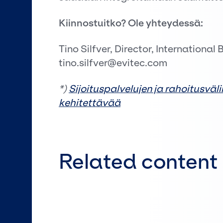
Kiinnostuitko? Ole yhteydessä:
Tino Silfver, Director, Internationa
tino.silfver@evitec.com
*)
Sijoituspalvelujen ja rahoitusväl
kehitettävää
Related content