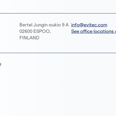
Bertel Jungin aukio 9 A
info@evitec.com
02600 ESPOO,
See office locations 
FINLAND
g