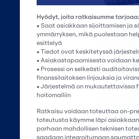
Hyödyt, joita ratkaisumme tarjoaa
• Saat asiakkaan sijoittamisen ja
ymmärryksen, mikä puolestaan help
esittelyä
• Tiedot ovat keskitetyssä järjest
• Asiakastapaamisesta voidaan ke
• Prosessi on selkeästi auditoita
finanssilaitoksen linjauksia ja vi
• Järjestelmä on mukautettavissa 
hoitomalliin
Ratkaisu voidaan toteuttaa on-prem
toteutusta käymme läpi asiakkaan 
parhaan mahdollisen teknisen toteu
saadaan integroitumaan saumattom