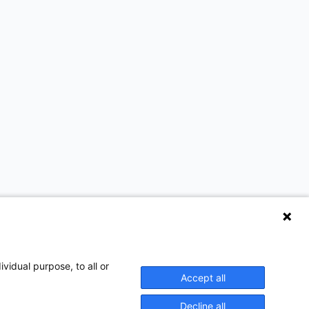
vidual purpose, to all or
Accept all
Decline all