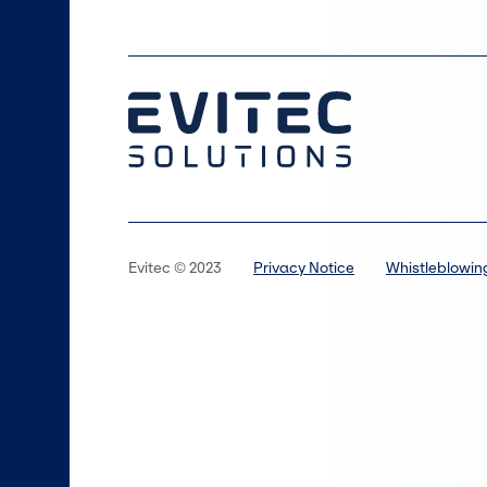
Evitec © 2023
Privacy Notice
Whistleblowin