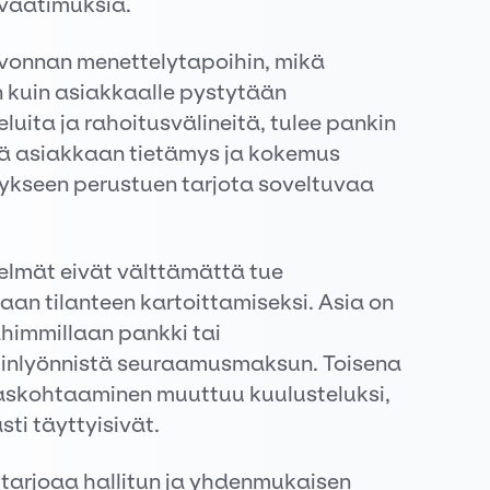
 vaatimuksia.
euvonnan menettelytapoihin, mikä
 kuin asiakkaalle pystytään
luita ja rahoitusvälineitä, tulee pankin
tää asiakkaan tietämys ja kokemus
ämykseen perustuen tarjota soveltuvaa
elmät eivät välttämättä tue
aan tilanteen kartoittamiseksi. Asia on
ahimmillaan pankki tai
iminlyönnistä seuraamusmaksun. Toisena
askohtaaminen muuttuu kuulusteluksi,
ti täyttyisivät.
arjoaa hallitun ja yhdenmukaisen