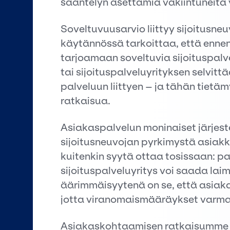
sääntelyn asettamia vakiintuneita
Soveltuvuusarvio liittyy sijoitusn
käytännössä tarkoittaa, että ennen
tarjoamaan soveltuvia sijoituspalve
tai sijoituspalveluyrityksen selvit
palveluun liittyen – ja tähän tiet
ratkaisua.
Asiakaspalvelun moninaiset järjest
sijoitusneuvojan pyrkimystä asiakk
kuitenkin syytä ottaa tosissaan: p
sijoituspalveluyritys voi saada la
äärimmäisyytenä on se, että asiak
jotta viranomaismääräykset varmas
Asiakaskohtaamisen ratkaisumme t