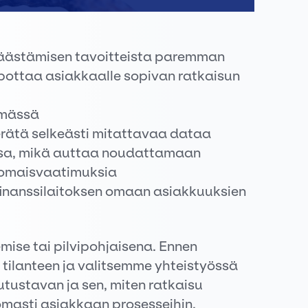
:
 säästämisen tavoitteista paremman
ottaa asiakkaalle sopivan ratkaisun
elmässä
rätä selkeästi mitattavaa dataa
vissa, mikä auttaa noudattamaan
ranomaisvaatimuksia
finanssilaitoksen omaan asiakkuuksien
ise tai pilvipohjaisena. Ennen
tilanteen ja valitsemme yhteistyössä
tustavan ja sen, miten ratkaisu
asti asiakkaan prosesseihin.