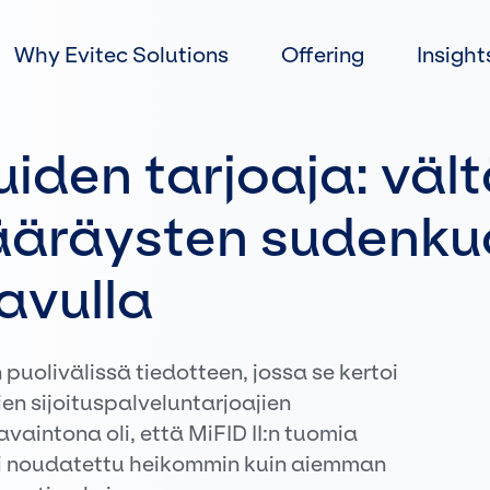
Skip
to
Why Evitec Solutions
Offering
Insight
content
uiden tarjoaja: väl
ääräysten sudenku
avulla
puolivälissä tiedotteen, jossa se kertoi
n sijoituspalveluntarjoajien
vaintona oli, että MiFID II:n tuomia
ti noudatettu heikommin kuin aiemman