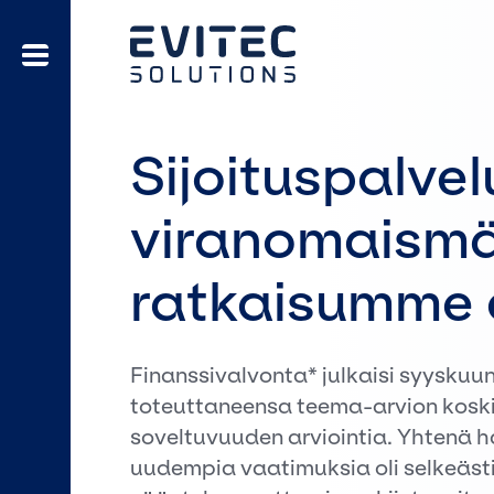
Sijoituspalvel
viranomaism
ratkaisumme 
Finanssivalvonta* julkaisi syyskuun 
toteuttaneensa teema-arvion koskie
soveltuvuuden arviointia. Yhtenä ha
uudempia vaatimuksia oli selkeäs