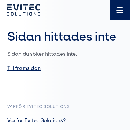
Gå
direkt
till
innehållet
Sidan hittades inte
Sidan du söker hittades inte.
Till framsidan
VARFÖR EVITEC SOLUTIONS
Varför Evitec Solutions?