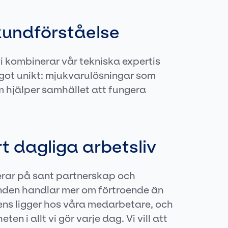
kundförståelse
vi kombinerar vår tekniska expertis
ot unikt: mjukvarulösningar som
m hjälper samhället att fungera
rt dagliga arbetsliv
userar på sant partnerskap och
unden handlar mer om förtroende än
ens ligger hos våra medarbetare, och
en i allt vi gör varje dag. Vi vill att