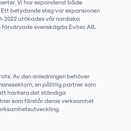
experter. Vi har expanderat både
 Ett betydande steg var expansionen
och 2022 utökades vår nordiska
re förvärvade svenskägda Evitec AB.
rats. Av den anledningen behöver
inanssektorn, en pålitlig partner som
 att hantera det ständiga
rtner som förstår deras verksamhet
erksamhetsutveckling.