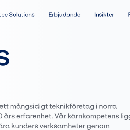
Gå
direkt
tec Solutions
Erbjudande
Insikter
till
innehållet
s
 ett mångsidigt teknikföretag i norra
 års erfarenhet. Vår kärnkompetens lig
 våra kunders verksamheter genom