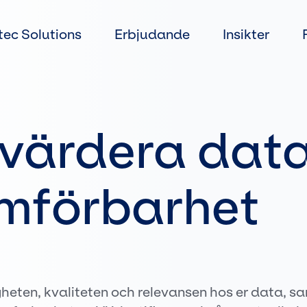
Gå
direkt
tec Solutions
Erbjudande
Insikter
till
innehållet
tvärdera dat
mförbarhet
igheten, kvaliteten och relevansen hos er data, s