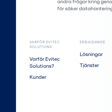
andra frågor kring geno
för säker datahantering,
VARFÖR EVITEC
ERBJUDANDE
SOLUTIONS
Lösningar
Varför Evitec
Tjänster
Solutions?
Kunder