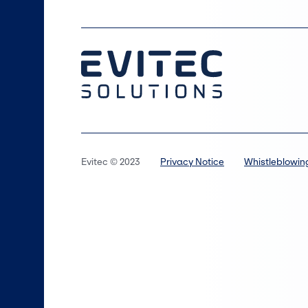
Evitec © 2023
Privacy Notice
Whistleblowin