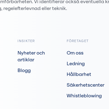
mförbarheten. Vi identifierar också eventuella k
 regelefterlevnad eller teknik.
INSIKTER
FÖRETAGET
Nyheter och
Om oss
artiklar
Ledning
Blogg
Hållbarhet
Säkerhetscenter
Whistleblowing